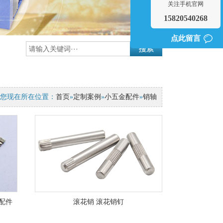
关注手机官网
15820540268
点此留言
您现在所在位置：
首页
»
定制案例
»
小五金配件
»
销轴
金配件
滚花销 滚花销钉